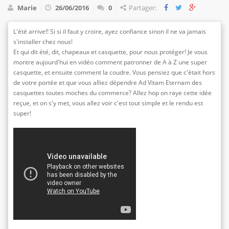
Marie
26/06/2016
0
Partager:
L'été arrive!! Si si il faut y croire, ayez confiance sinon il ne va jamais
s'installer chez nous!
Et qui dit été, dit, chapeaux et casquette, pour nous protéger! Je vous
montre aujourd'hui en vidéo comment patronner de A à Z une super
casquette, et ensuite comment la coudre. Vous pensiez que c'était hors
de votre portée et que vous alliez dépendre Ad Vitam Eternam des
casquettes toutes moches du commerce? Allez hop on raye cette idée
reçue, et on s'y met, vous allez voir c'est tout simple et le rendu est
super!