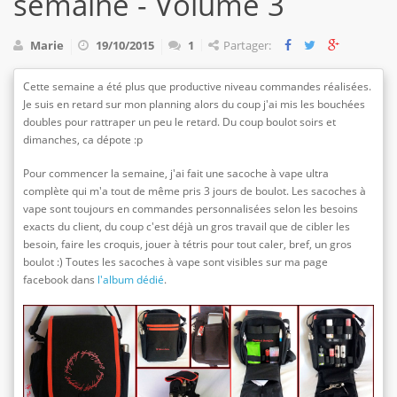
semaine - Volume 3
Marie
19/10/2015
1
Partager:
Cette semaine a été plus que productive niveau commandes réalisées.
Je suis en retard sur mon planning alors du coup j'ai mis les bouchées
doubles pour rattraper un peu le retard. Du coup boulot soirs et
dimanches, ca dépote :p
Pour commencer la semaine, j'ai fait une sacoche à vape ultra
complète qui m'a tout de même pris 3 jours de boulot. Les sacoches à
vape sont toujours en commandes personnalisées selon les besoins
exacts du client, du coup c'est déjà un gros travail que de cibler les
besoin, faire les croquis, jouer à tétris pour tout caler, bref, un gros
boulot :) Toutes les sacoches à vape sont visibles sur ma page
facebook dans
l'album dédié
.