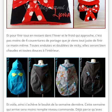
Et pour finir tout en restant dans l'hiver et le froid qui approche, c'est
pas moins de 4 couvertures de portage que je viens tout juste de finir
ce matin même. Toutes enduites et doublées de nicky, elles seront bien
chaudes et toutes douces à l'intérieur.
Et voila, ainsi s'achève le boulot de la semaine dernière. Cette semaine
qui arrive sera moins remplie niveau commande. Déjà parce qu'avec