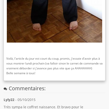
Voilà, l'article du jour est court du coup, promis, j'essaie d'avoir plus à
vous montrer lundi prochain (va falloir sinon le carnet de commande va
vraiment déborder si j'avance pas plus vite que ça AHAHAHAH)
Belle semaine à tous!
Commentaires:
Lyly22
- 05/10/2015
Très sympa le coffret naissance. Et bravo pour le