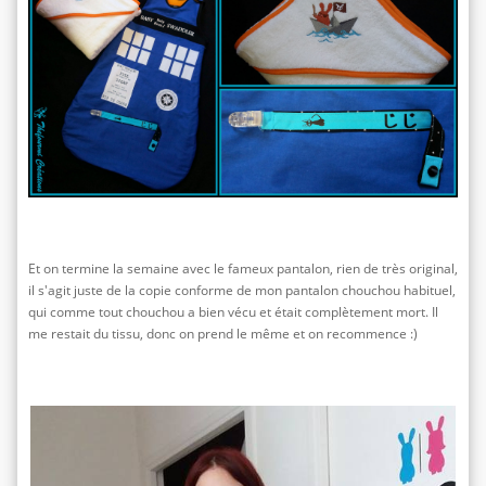
Et on termine la semaine avec le fameux pantalon, rien de très original,
il s'agit juste de la copie conforme de mon pantalon chouchou habituel,
qui comme tout chouchou a bien vécu et était complètement mort. Il
me restait du tissu, donc on prend le même et on recommence :)