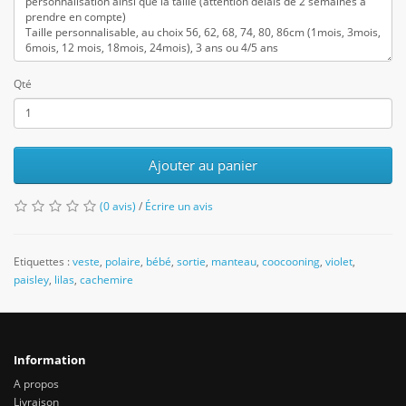
Qté
Ajouter au panier
(0 avis)
/
Écrire un avis
Etiquettes :
veste
,
polaire
,
bébé
,
sortie
,
manteau
,
coocooning
,
violet
,
paisley
,
lilas
,
cachemire
Information
A propos
Livraison