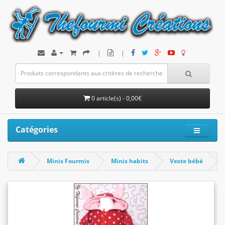
|
|
0 article(s) - 0,00€
Catégories
Minis Fourmis
Minis habits
Veste bébé