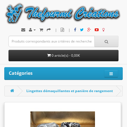
|
|
0 article(s) - 0,00€
Catégories
Lingettes démaquillantes et panière de rangement