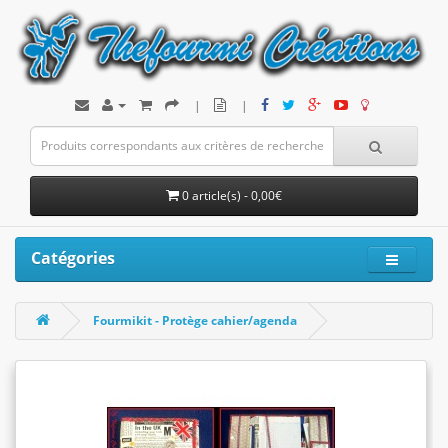
|
|
0 article(s) - 0,00€
Catégories
Fourmikit - Protège cahier/agenda