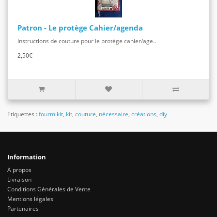
Patron - Le protège Cahier/agenda
Instructions de couture pour le protège cahier/age..
2,50€
Etiquettes :
fourmikit
,
kit
,
couture
,
nécessaire
,
créations
,
diy
Information
A propos
Livraison
Conditions Générales de Vente
Mentions légales
Partenaires