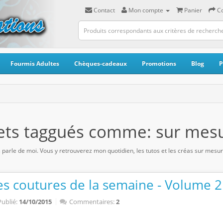
Contact
Mon compte
Panier
C
Fourmis Adultes
Chèques-cadeaux
Promotions
Blog
P
lets taggués comme: sur mes
us parle de moi. Vous y retrouverez mon quotidien, les tutos et les créas sur mesur
es coutures de la semaine - Volume 2
Publié:
14/10/2015
Commentaires:
2