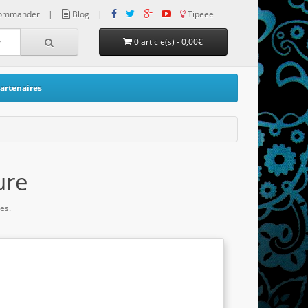
ommander
|
Blog
|
Tipeee
0 article(s) - 0,00€
artenaires
ure
es.