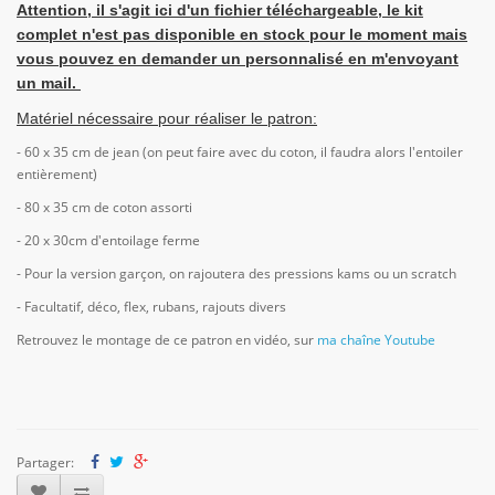
Attention, il s'agit ici d'un fichier téléchargeable, le kit
complet n'est pas disponible en stock pour le moment mais
vous pouvez en demander un personnalisé en m'envoyant
un mail.
Matériel nécessaire pour réaliser le patron:
- 60 x 35 cm de jean (on peut faire avec du coton, il faudra alors l'entoiler
entièrement)
- 80 x 35 cm de coton assorti
- 20 x 30cm d'entoilage ferme
- Pour la version garçon, on rajoutera des pressions kams ou un scratch
- Facultatif, déco, flex, rubans, rajouts divers
Retrouvez le montage de ce patron en vidéo, sur
ma chaîne Youtube
Partager: