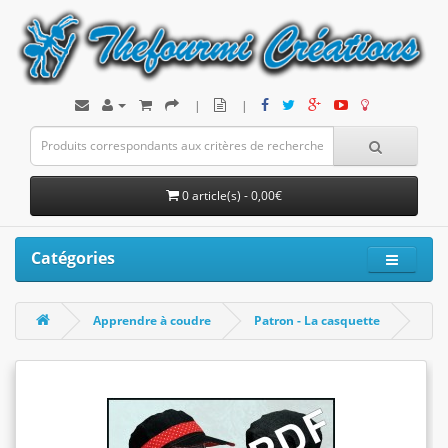
|
|
0 article(s) - 0,00€
Catégories
Apprendre à coudre
Patron - La casquette