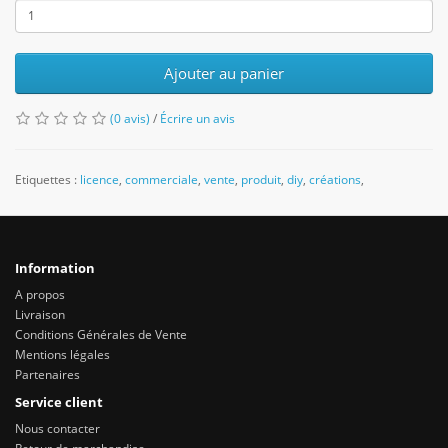
Ajouter au panier
(0 avis)
/
Écrire un avis
Etiquettes :
licence
,
commerciale
,
vente
,
produit
,
diy
,
créations
,
Information
A propos
Livraison
Conditions Générales de Vente
Mentions légales
Partenaires
Service client
Nous contacter