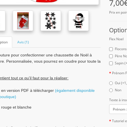
7,00
Prix en poin
Option
Flex Noel
ption
Avis (1)
Flocons
outure pour confectionner une chaussette de Noël à
Père No
e. Personnalisée, vous pourrez en coudre pour toute la
Sapin (
Prénom F
ntient tout ce qu'il faut pour la réaliser:
Oui (+1
Non
o en version PDF à télécharger
(également disponible
boutique)
Texte à ins
e rouge et blanche
Tutoriel 