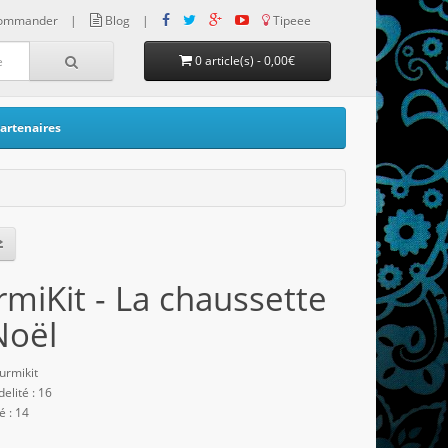
ommander
|
Blog
|
Tipeee
0 article(s) - 0,00€
artenaires
miKit - La chaussette
Noël
urmikit
delité : 16
é : 14