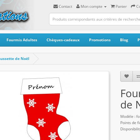
Contact
Mon compte
Panier
C
Fourmis Adultes
Chèques-cadeaux
Promotions
Blog
P
aussette de Noël
Four
de 
Modèle : fo
Points de fi
Disponibilit