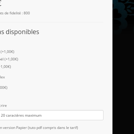
€
ts de fidelité : 800
s disponibles
 (+1,00€)
ël (+1,00€)
+1,00€)
lex
,00€)
crire
en version Papier (tuto pdf compris dans le tarif)