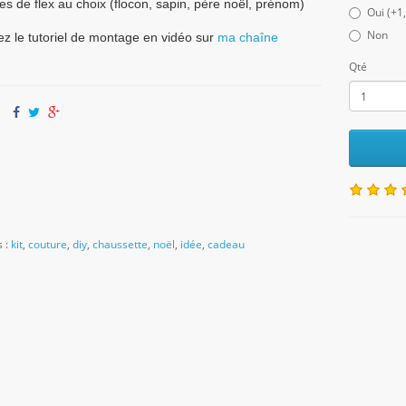
es de flex au choix (flocon, sapin, père noël, prénom)
Oui (+1
Non
z le tutoriel de montage en vidéo sur
ma chaîne
Qté
r:
s :
kit
,
couture
,
diy
,
chaussette
,
noël
,
idée
,
cadeau