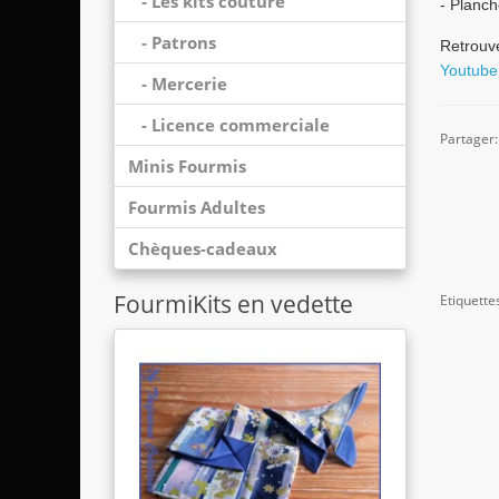
- Les kits couture
- Planch
- Patrons
Retrouve
Youtube
- Mercerie
- Licence commerciale
Partage
Minis Fourmis
Fourmis Adultes
Chèques-cadeaux
FourmiKits en vedette
Etiquette